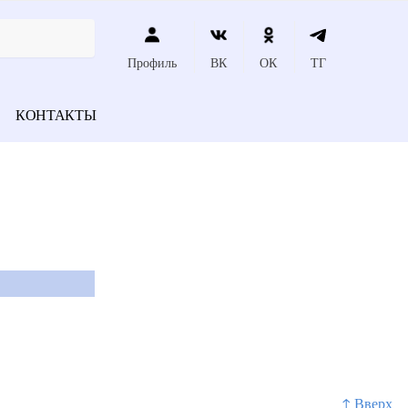
Профиль
ВК
ОК
ТГ
КОНТАКТЫ
↑ Вверх