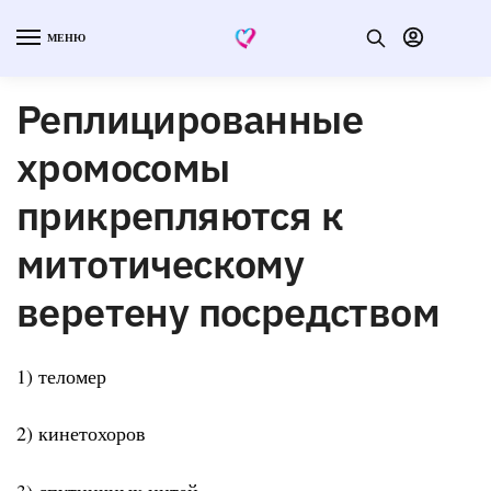
МЕНЮ
Реплицированные
хромосомы
прикрепляются к
митотическому
веретену посредством
1) теломер
2) кинетохоров
3) спутничных нитей