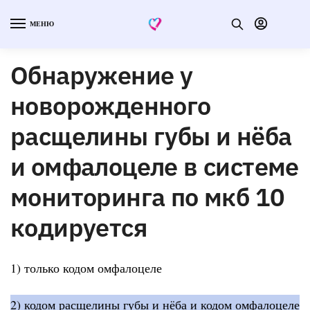
МЕНЮ
Обнаружение у
новорожденного
расщелины губы и нёба
и омфалоцеле в системе
мониторинга по мкб 10
кодируется
1) только кодом омфалоцеле
2) кодом расщелины губы и нёба и кодом омфалоцеле