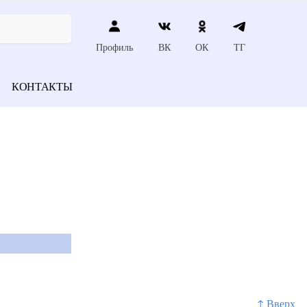
Профиль
ВК
ОК
ТГ
КОНТАКТЫ
↑ Вверх