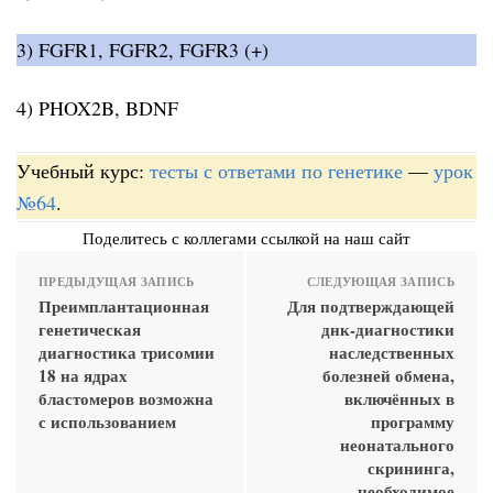
3) FGFR1, FGFR2, FGFR3 (+)
4) PHOX2B, BDNF
Учебный курс:
тесты с ответами по генетике
—
урок
№64
.
Поделитесь с коллегами ссылкой на наш сайт
ПРЕДЫДУЩАЯ ЗАПИСЬ
СЛЕДУЮЩАЯ ЗАПИСЬ
Преимплантационная
Для подтверждающей
генетическая
днк-диагностики
диагностика трисомии
наследственных
18 на ядрах
болезней обмена,
бластомеров возможна
включённых в
с использованием
программу
неонатального
скрининга,
необходимое