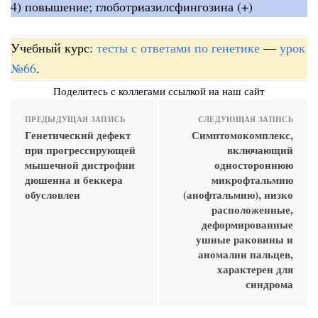
4) повышение; глоботриазилсфингозина (+)
Учебный курс:
тесты с ответами по генетике
—
урок
№66
.
Поделитесь с коллегами ссылкой на наш сайт
ПРЕДЫДУЩАЯ ЗАПИСЬ
СЛЕДУЮЩАЯ ЗАПИСЬ
Генетический дефект
Симптомокомплекс,
при прогрессирующей
включающий
мышечной дистрофии
одностороннюю
дюшенна и беккера
микрофтальмию
обусловлен
(анофтальмию), низко
расположенные,
деформированные
ушные раковины и
аномалии пальцев,
характерен для
синдрома