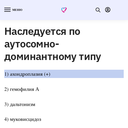
МЕНЮ
Наследуется по
аутосомно-
доминантному типу
1) ахондроплазия (+)
2) гемофилия А
3) дальтонизм
4) муковисцидоз