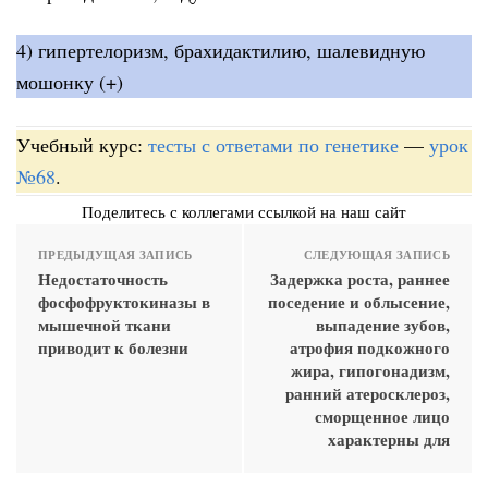
4) гипертелоризм, брахидактилию, шалевидную
мошонку (+)
Учебный курс:
тесты с ответами по генетике
—
урок
№68
.
Поделитесь с коллегами ссылкой на наш сайт
ПРЕДЫДУЩАЯ ЗАПИСЬ
СЛЕДУЮЩАЯ ЗАПИСЬ
Недостаточность
Задержка роста, раннее
фосфофруктокиназы в
поседение и облысение,
мышечной ткани
выпадение зубов,
приводит к болезни
атрофия подкожного
жира, гипогонадизм,
ранний атеросклероз,
сморщенное лицо
характерны для