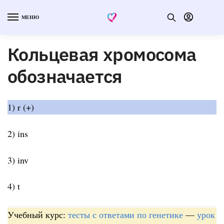
МЕНЮ
Кольцевая хромосома
обозначается
1) r (+)
2) ins
3) inv
4) t
Учебный курс:
тесты с ответами по генетике
—
урок