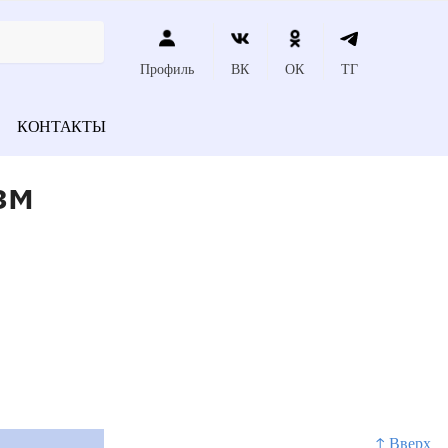
Профиль
ВК
ОК
ТГ
КОНТАКТЫ
зм
↑ Вверх