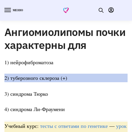
МЕНЮ
Ангиомиолипомы почки
характерны для
1) нейрофиброматоза
2) туберозного склероза (+)
3) синдрома Тюрко
4) синдрома Ли-Фраумени
Учебный курс:
тесты с ответами по генетике
—
урок