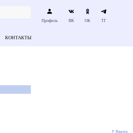
Профиль
ВК
ОК
ТГ
КОНТАКТЫ
↑ Вверх