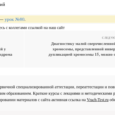
рий
—
урок №80
.
сь с коллегами ссылкой на наш сайт
СЛЕДУЮ
Диагностику малой сверхчисленно
й у
хромосомы, представленной инве
индрома
дупликацией хромосомы 15, можно 
 первичной специализированной аттестации, переаттестации и 
им образованием. Краткие курсы с лекциями и методическими 
ровании материалов с сайта активная ссылка на
Vrach-Test.ru
обя