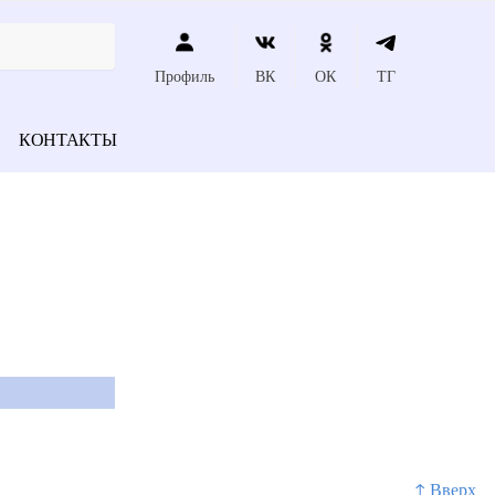
Профиль
ВК
ОК
ТГ
КОНТАКТЫ
↑ Вверх