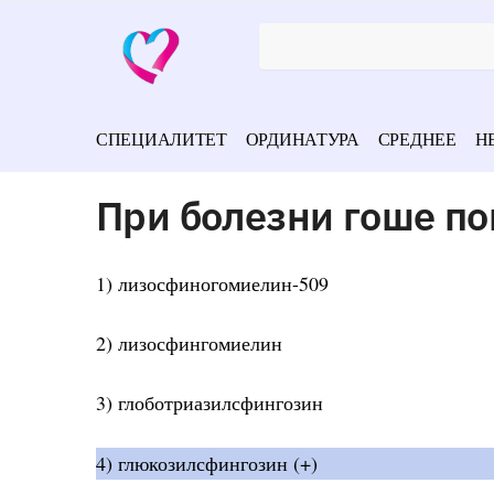
СПЕЦИАЛИТЕТ
ОРДИНАТУРА
СРЕДНЕЕ
Н
При болезни гоше п
1) лизосфиногомиелин-509
2) лизосфингомиелин
3) глоботриазилсфингозин
4) глюкозилсфингозин (+)