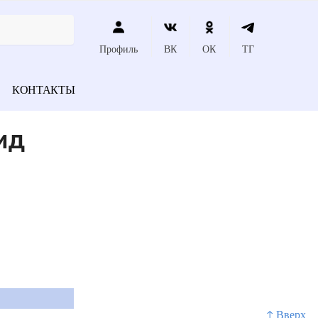
Профиль
ВК
ОК
ТГ
КОНТАКТЫ
ид
↑ Вверх