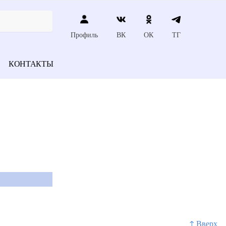
Профиль
ВК
ОК
ТГ
КОНТАКТЫ
↑ Вверх