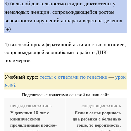
3) большой длительностью стадии диктиотены у
немолодых женщин, сопровождающейся ростом
вероятности нарушений аппарата веретена деления
(+)
4) высокой пролиферативной активностью оогониев,
сопровождающейся ошибками в работе ДНК-
полимеразы
Учебный курс:
тесты с ответами по генетике
—
урок
№86
.
Поделитесь с коллегами ссылкой на наш сайт
ПРЕДЫДУЩАЯ ЗАПИСЬ
СЛЕДУЮЩАЯ ЗАПИСЬ
У девушки 18 лет с
Если в семье родилось
клиническими
два ребенка с болезнью
проявлениями поясно-
гоше, то вероятность,
конечностной
что и третий ребенок