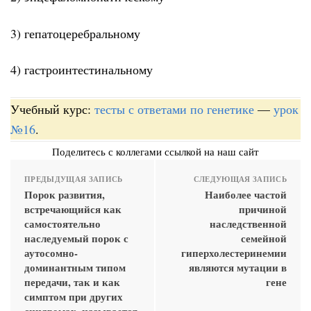
3) гепатоцеребральному
4) гастроинтестинальному
Учебный курс:
тесты с ответами по генетике
—
урок
№16
.
Поделитесь с коллегами ссылкой на наш сайт
ПРЕДЫДУЩАЯ ЗАПИСЬ
СЛЕДУЮЩАЯ ЗАПИСЬ
Порок развития,
Наиболее частой
встречающийся как
причиной
самостоятельно
наследственной
наследуемый порок с
семейной
аутосомно-
гиперхолестеринемии
доминантным типом
являются мутации в
передачи, так и как
гене
симптом при других
синдромах, называется