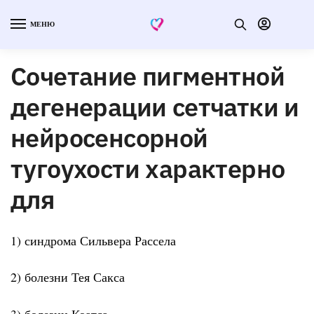
МЕНЮ
Сочетание пигментной
дегенерации сетчатки и
нейросенсорной
тугоухости характерно
для
1) синдрома Сильвера Рассела
2) болезни Тея Сакса
3) болезни Коатса