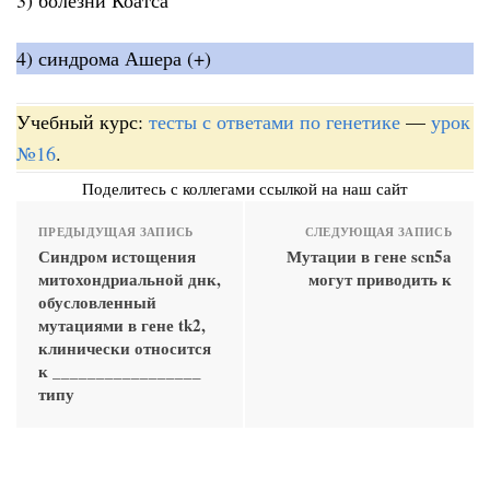
4) синдрома Ашера (+)
Учебный курс:
тесты с ответами по генетике
—
урок
№16
.
Поделитесь с коллегами ссылкой на наш сайт
ПРЕДЫДУЩАЯ ЗАПИСЬ
СЛЕДУЮЩАЯ ЗАПИСЬ
Синдром истощения
Мутации в гене scn5a
митохондриальной днк,
могут приводить к
обусловленный
мутациями в гене tk2,
клинически относится
к _________________
типу