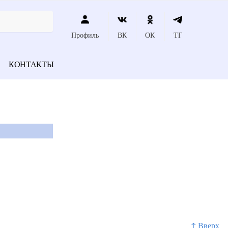
Профиль
ВК
ОК
ТГ
КОНТАКТЫ
↑ Вверх