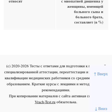
относят
с миопатией дюшенна у
женщины, имеющей
больного сына и
больного брата,
составляет (в %)
(c) 2020-2026 Тесты с ответами для подготовки к первичной
специализированной аттестации, переаттестации и повышения
↑ Вверх
квалификации медицинских работников со средним и высшим
образованием. Краткие курсы с лекциями и методическими
рекомендациями.
При копировании материалов с сайта активная ссылка на
Vrach-Test.ru
обязательна.
↓ Вниз