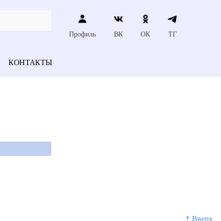
Профиль
ВК
ОК
ТГ
КОНТАКТЫ
↑ Вверх