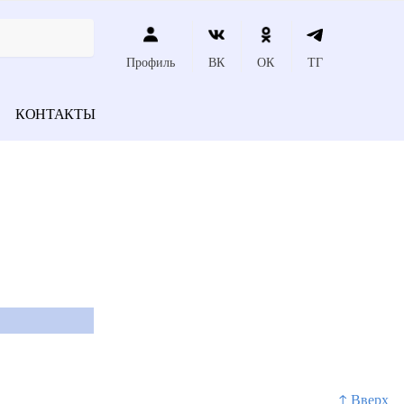
Профиль
ВК
ОК
ТГ
КОНТАКТЫ
↑ Вверх