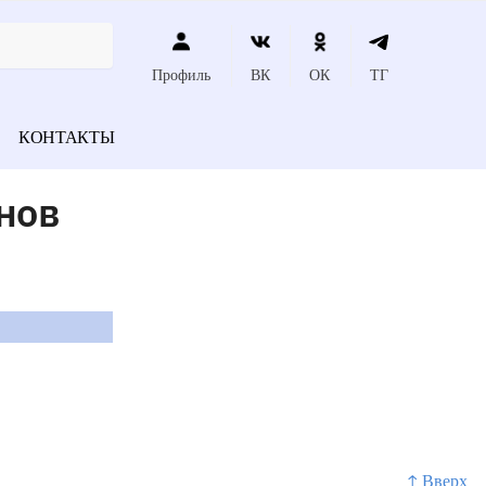
Профиль
ВК
ОК
ТГ
КОНТАКТЫ
нов
↑ Вверх