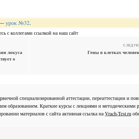
—
урок №32
.
сь с коллегами ссылкой на наш сайт
СЛЕДУЮ
вии локуса
Гены в клетках челове
твует о
 первичной специализированной аттестации, переаттестации и 
им образованием. Краткие курсы с лекциями и методическими 
ровании материалов с сайта активная ссылка на
Vrach-Test.ru
обя