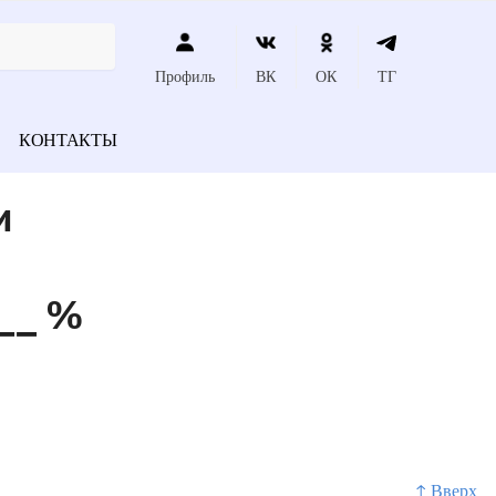
Профиль
ВК
ОК
ТГ
КОНТАКТЫ
и
___ %
↑ Вверх