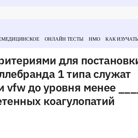
ЕМЕДИЦИНСКОЕ
ОНЛАЙН ТЕСТЫ
НМО
КАК ИЗУЧАТЬ
ритериями для постановк
ллебранда 1 типа служат
 vfw до уровня менее __
етенных коагулопатий