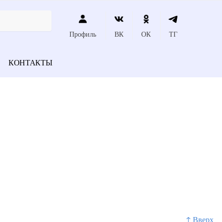
Профиль
ВК
ОК
ТГ
КОНТАКТЫ
↑ Вверх