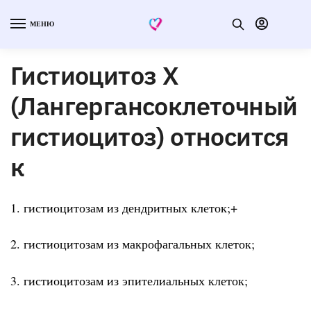
МЕНЮ
Гистиоцитоз Х
(Лангергансоклеточный
гистиоцитоз) относится
к
1. гистиоцитозам из дендритных клеток;+
2. гистиоцитозам из макрофагальных клеток;
3. гистиоцитозам из эпителиальных клеток;