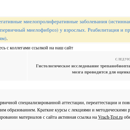
егативные миелопролиферативные заболевания (истинна
 первичный миелофиброз) у взрослых. Реабилитация и п
ям)
.
сь с коллегами ссылкой на наш сайт
СЛЕДУЮ
Гистологическое исследование трепанобиопта
мозга проводится для оценк
 первичной специализированной аттестации, переаттестации и 
им образованием. Краткие курсы с лекциями и методическими 
ровании материалов с сайта активная ссылка на
Vrach-Test.ru
обя