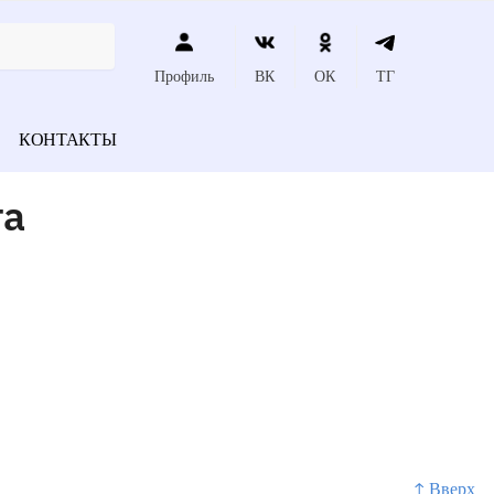
Профиль
ВК
ОК
ТГ
КОНТАКТЫ
та
↑ Вверх