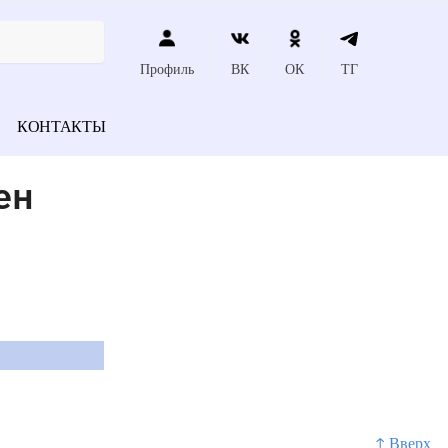
Профиль
ВК
ОК
ТГ
КОНТАКТЫ
ен
↑ Вверх