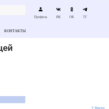
Профиль
ВК
ОК
ТГ
КОНТАКТЫ
щей
↑ Вверх