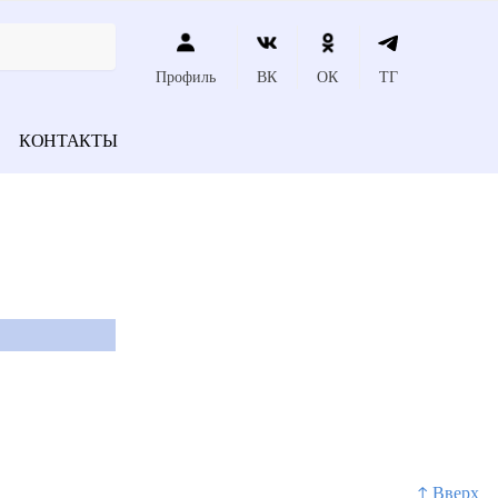
Профиль
ВК
ОК
ТГ
КОНТАКТЫ
↑ Вверх