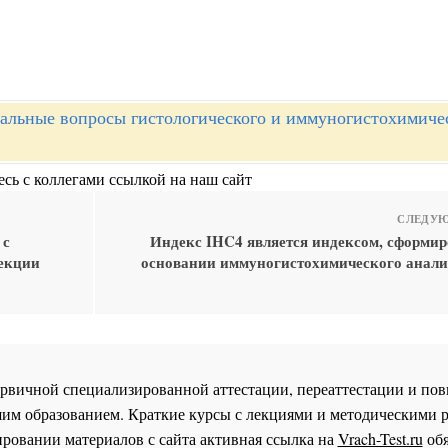
альные вопросы гистологического и иммуногистохимиче
сь с коллегами ссылкой на наш сайт
СЛЕДУЮ
 с
Индекс IHC4 является индексом, сформи
зекции
основании иммуногистохимического анали
 первичной специализированной аттестации, переаттестации и 
им образованием. Краткие курсы с лекциями и методическими 
ровании материалов с сайта активная ссылка на
Vrach-Test.ru
обя