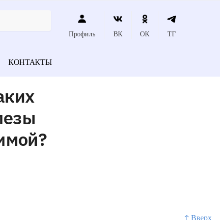
Профиль
ВК
ОК
ТГ
КОНТАКТЫ
аких
лезы
чимой?
↑ Вверх