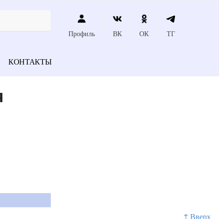
Профиль
ВК
ОК
ТГ
КОНТАКТЫ
я
↑ Вверх