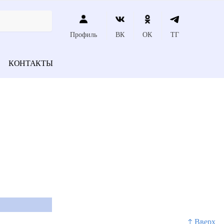
Профиль
ВК
ОК
ТГ
КОНТАКТЫ
↑ Вверх