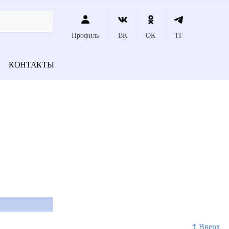
Профиль
ВК
ОК
ТГ
КОНТАКТЫ
↑ Вверх