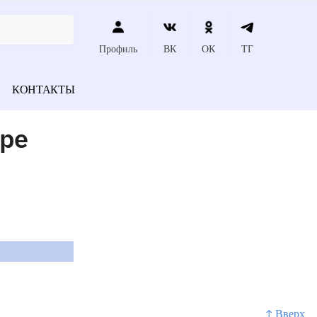
Профиль
ВК
ОК
ТГ
КОНТАКТЫ
уре
↑ Вверх