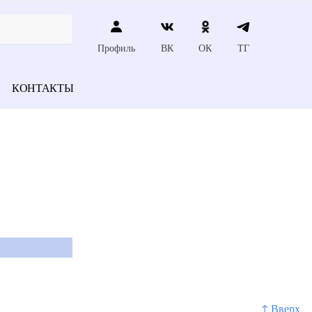
Профиль
ВК
ОК
ТГ
КОНТАКТЫ
↑ Вверх