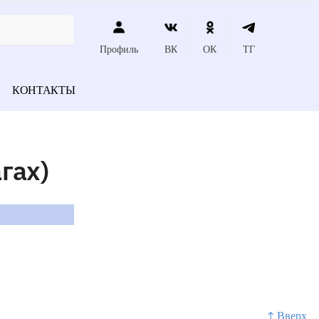
Профиль
ВК
ОК
ТГ
КОНТАКТЫ
гах)
↑ Вверх