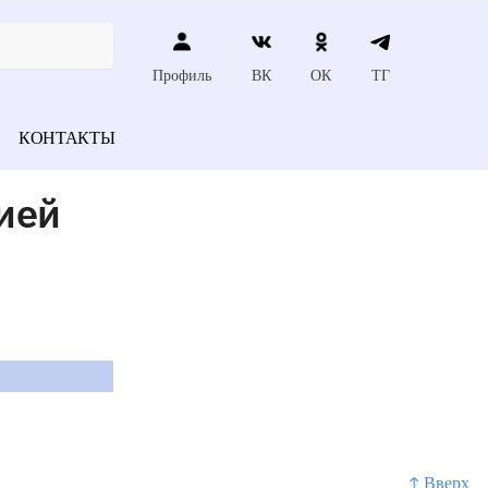
Профиль
ВК
ОК
ТГ
КОНТАКТЫ
ией
↑ Вверх