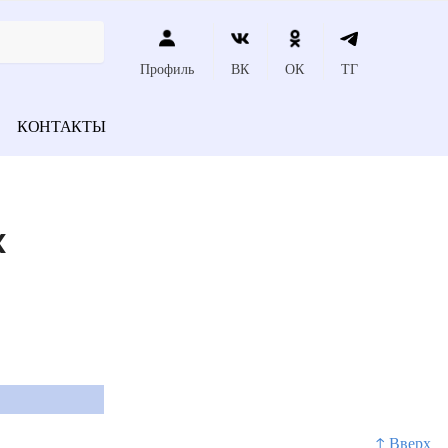
Профиль
ВК
ОК
ТГ
КОНТАКТЫ
х
↑ Вверх