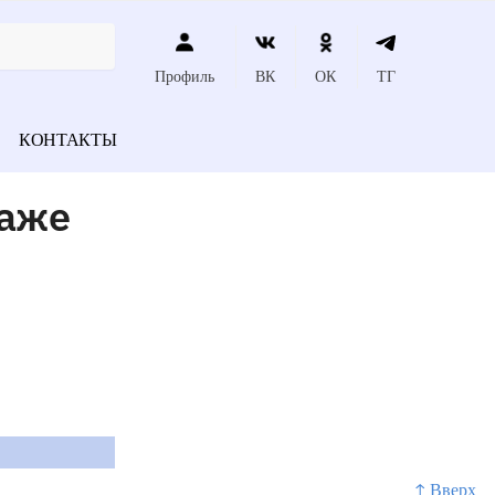
Профиль
ВК
ОК
ТГ
КОНТАКТЫ
саже
↑ Вверх