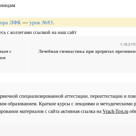
аницам
ктора ЛФК
—
урок №83
.
сь с коллегами ссылкой на наш сайт
СЛЕДУЮ
ным с
Лечебная гимнастика при артритах противоп
ном
 первичной специализированной аттестации, переаттестации и 
им образованием. Краткие курсы с лекциями и методическими 
ровании материалов с сайта активная ссылка на
Vrach-Test.ru
обя