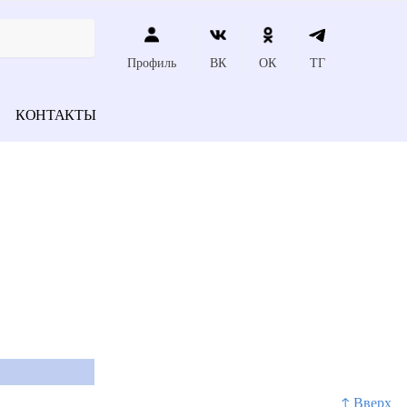
Профиль
ВК
ОК
ТГ
КОНТАКТЫ
↑ Вверх