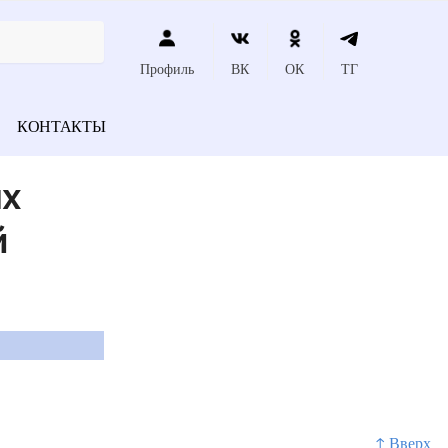
Профиль
ВК
ОК
ТГ
КОНТАКТЫ
ых
й
↑ Вверх