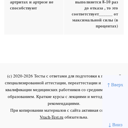
артритах и артрозе не
выполняется 8-10 раз
способствуют
до отказа , то это
соответствует______ от
максимальной силы (в
процентах)
(c) 2020-2026 Тесты с ответами для подготовки к первичной
специализированной аттестации, переаттестации и повышения
↑ Вверх
квалификации медицинских работников со средним и высшим
образованием. Краткие курсы с лекциями и методическими
рекомендациями.
При копировании материалов с сайта активная ссылка на
Vrach-Test.ru
обязательна.
↓ Вниз