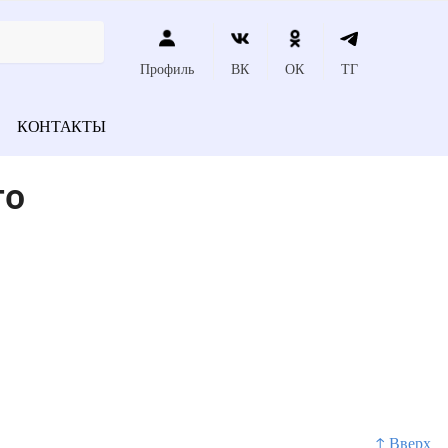
Профиль
ВК
ОК
ТГ
КОНТАКТЫ
го
↑ Вверх