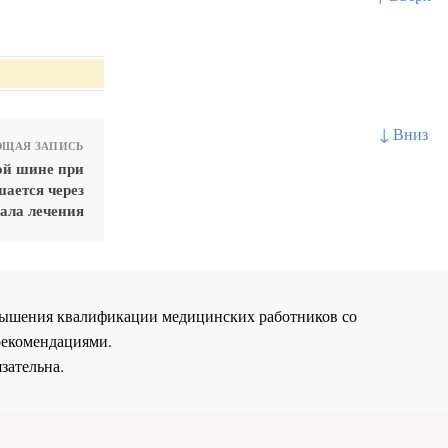
↓ Вниз
ЩАЯ ЗАПИСЬ
ой шине при
шается через
чала лечения
повышения квалификации медицинских работников со
рекомендациями.
зательна.