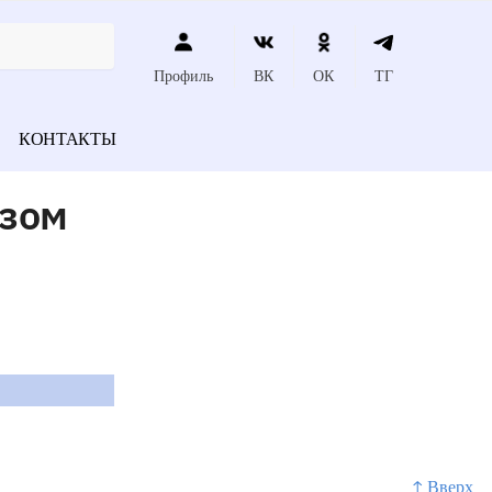
Профиль
ВК
ОК
ТГ
КОНТАКТЫ
озом
↑ Вверх