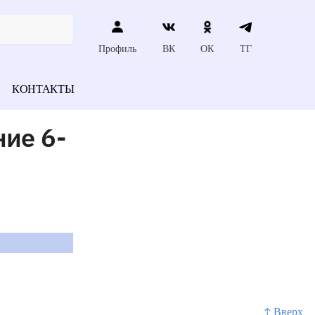
Профиль
ВК
ОК
ТГ
КОНТАКТЫ
ние 6-
↑ Вверх