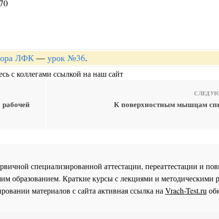
70
ктора ЛФК
—
урок №36
.
сь с коллегами ссылкой на наш сайт
СЛЕДУЮ
й рабочей
К поверхностным мышцам сп
 первичной специализированной аттестации, переаттестации и 
им образованием. Краткие курсы с лекциями и методическими 
ровании материалов с сайта активная ссылка на
Vrach-Test.ru
обя