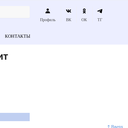
Профиль
ВК
ОК
ТГ
КОНТАКТЫ
ит
↑ Вверх