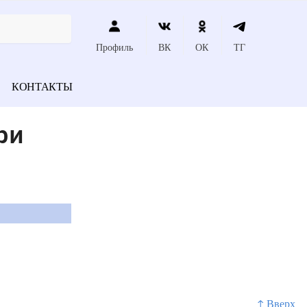
Профиль
ВК
ОК
ТГ
КОНТАКТЫ
ри
↑ Вверх